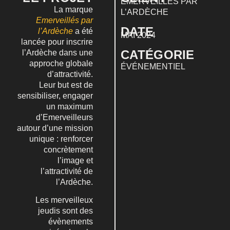
EMERVEILLÉS PAR
La marque
L’ARDÈCHE
Emerveillés par
DATE
l’Ardèche
a été
MAI 2024
lancée pour inscrire
CATÉGORIE
l’Ardèche dans une
approche globale
ÉVÉNEMENTIEL
d’attractivité.
Leur but est de
sensibiliser, engager
un maximum
d’Emerveilleurs
autour d’une mission
unique :
renforcer
concrètement
l’image et
l’attractivité de
l’Ardèche
.
Les merveilleux
jeudis sont des
évènements