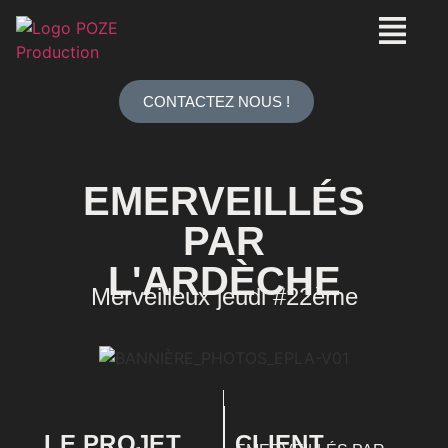
CONTACTEZ NOUS !
EMERVEILLÉS
PAR
L'ARDÈCHE
Merveilleux jeudi #22ème
LE PROJET
CLIENT