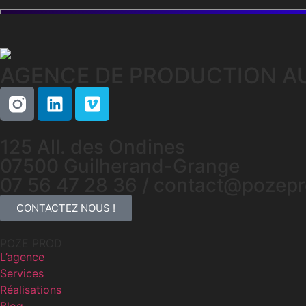
AGENCE DE PRODUCTION AU
125 All. des Ondines
07500 Guilherand-Grange
07 56 47 28 36 /
contact@pozepr
CONTACTEZ NOUS !
POZE PROD
L’agence
Services
Réalisations