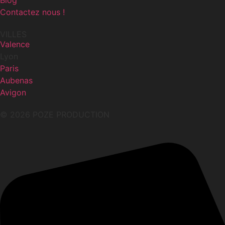
Blog
Contactez nous !
VILLES
Valence
Lyon
Paris
Aubenas
Avigon
© 2026 POZE PRODUCTION