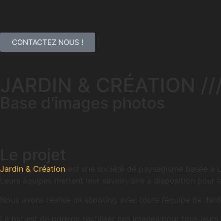
CONTACTEZ NOUS !
JARDIN & CRÉATION //
Base d'images photos
Le projet
Jardin & Création
est une société de paysagisme basée à 
Leurs équipes mettent leur savoir-faire à disposition pour 
Nous avons réalisé un shooting avec toute l’équipe de Jard
Le but est de pouvoir réutiliser ces images pour tous leur