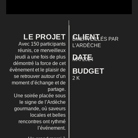
LE PROJET
CLIENT
ÉMERVEILLÉS PAR
Avec 150 participants
L’ARDÈCHE
réunis, ce merveilleux
DATE
jeudi a une fois de plus
MAI 2024
démontré la force de cet
BUDGET
évènement et
le plaisir de
se retrouver autour d’un
2 K
moment d’échange et de
partage
.
Une soirée placée sous
le signe de l’Ardèche
gourmande, où saveurs
locales et belles
rencontres ont rythmé
l’événement.