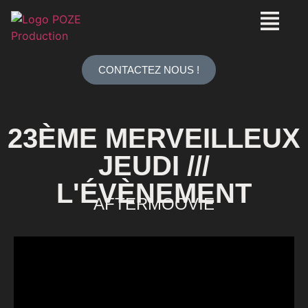
CONTACTEZ NOUS !
23ÈME MERVEILLEUX
JEUDI ///
L'ÉVÈNEMENT
AFTERMOOVIE